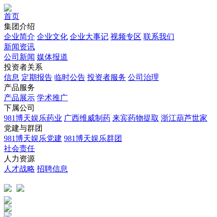
首页
集团介绍
企业简介
企业文化
企业⼤事记
视频专区
联系我们
新闻资讯
公司新闻
媒体报道
投资者关系
信息
定期报告
临时公告
投资者服务
公司治理
产品服务
产品展示
学术推广
下属公司
981博天娱乐药业
广西维威制药
来宾药物提取
浙江葫芦世家
党建与群团
981博天娱乐党建
981博天娱乐群团
社会责任
人力资源
人才战略
招聘信息