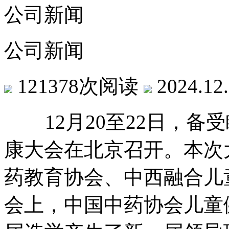
公司新闻
公司新闻
121378次阅读
2024.12
12月20至22日，备
康大会在北京召开。本次
药教育协会、中西融合儿
会上，中国中药协会儿童